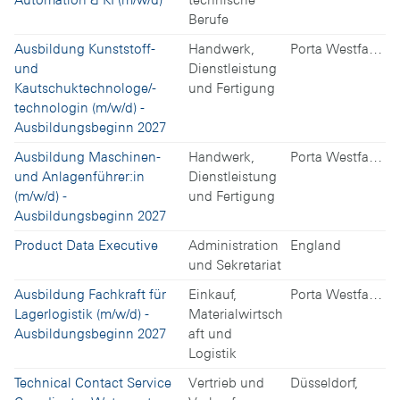
Berufe
Ausbildung Kunststoff-
Handwerk,
Porta Westfalica
und
Dienstleistung
Kautschuktechnologe/-
und Fertigung
technologin (m/w/d) -
Ausbildungsbeginn 2027
Ausbildung Maschinen-
Handwerk,
Porta Westfalica
und Anlagenführer:in
Dienstleistung
(m/w/d) -
und Fertigung
Ausbildungsbeginn 2027
Product Data Executive
Administration
England
und Sekretariat
Ausbildung Fachkraft für
Einkauf,
Porta Westfalica
Lagerlogistik (m/w/d) -
Materialwirtsch
Ausbildungsbeginn 2027
aft und
Logistik
Technical Contact Service
Vertrieb und
Düsseldorf,