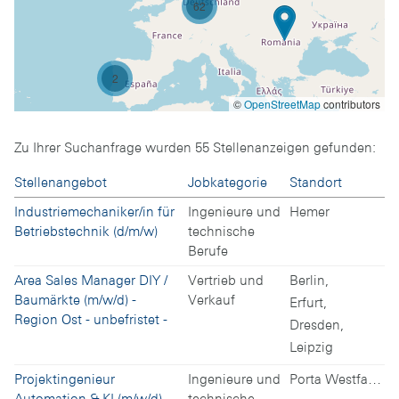
62
2
©
OpenStreetMap
contributors
Zu Ihrer Suchanfrage wurden
55
Stellenanzeigen gefunden:
Stellenangebot
Jobkategorie
Standort
Industriemechaniker/in für
Ingenieure und
Hemer
Betriebstechnik (d/m/w)
technische
Berufe
Area Sales Manager DIY /
Vertrieb und
Berlin,
Baumärkte (m/w/d) -
Verkauf
Erfurt,
Region Ost - unbefristet -
Dresden,
Leipzig
Projektingenieur
Ingenieure und
Porta Westfalica
Automation & KI (m/w/d)
technische