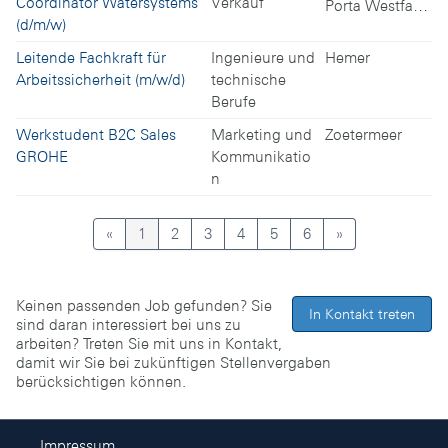
Coordinator Watersystems
Verkauf
Porta Westfalica
(d/m/w)
Leitende Fachkraft für
Ingenieure und
Hemer
Arbeitssicherheit (m/w/d)
technische
Berufe
Werkstudent B2C Sales
Marketing und
Zoetermeer
GROHE
Kommunikatio
n
«
1
2
3
4
5
6
»
Keinen passenden Job gefunden? Sie
In Kontakt treten
sind daran interessiert bei uns zu
arbeiten? Treten Sie mit uns in Kontakt,
damit wir Sie bei zukünftigen Stellenvergaben
berücksichtigen können.
Impressum